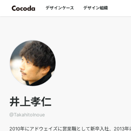
TakahitoInoue｜Cocoda
デザインケース
デザイン組織
井上孝仁
@
TakahitoInoue
2010年にアドウェイズに営業職として新卒入社。2013年