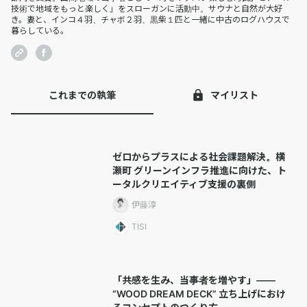
技術で地域をもっと楽しく」をスローガンに活動中。サウナと自然が大好
き。妻と、インコ４羽、チャボ２羽、黒柴１匹と一緒に中古のログハウスで
暮らしている。
これまでの執筆
マイリスト
ゼロからプラスによる社会課題解決。横
瀬町 グリーンインフラ推進に向けた、ト
ータルクリエイティブ支援の裏側
伊藤淳
TISI
「共感を生み、当事者を増やす」——
“WOOD DREAM DECK” 立ち上げにおけ