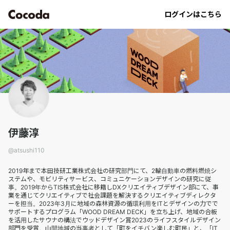
atsushi110｜Cocoda
ログインはこちら
伊藤淳
@
atsushi110
2019年まで本田技研工業株式会社の研究部門にて、2輪自動車の燃料燃焼シ
ステムや、モビリティサービス、コミュニケーションデザインの研究に従
事。2019年からTIS株式会社に移籍しDXクリエイティブデザイン部にて、事
業を通じてクリエイティブで社会課題を解決するクリエイティブディレクタ
ーを担当。2023年3月に地域の森林資源の循環利用をITとデザインの力でで
サポートするプログラム「WOOD DREAM DECK」を立ち上げ、地域の合板
を活用したサウナの構法でウッドデザイン賞2023のライフスタイルデザイン
部門を受賞。山間地域の当事者として「町をイチバン楽しむ町民」と、「IT