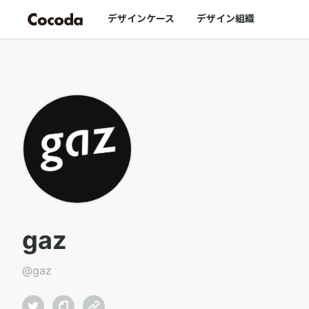
gaz｜Cocoda
デザインケース
デザイン組織
gaz
@
gaz