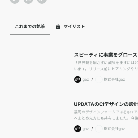
これまでの執筆
マイリスト
スピーディに事業をグロース
「世界観を崩さずに成果を出すにはど
います。リリース前にヒアリングや
gaz
/
株式会社gaz
UPDATAのCIデザインの
福岡のデザインファームであるgaz
へまとめ先方にも共有しました。今
gaz
/
株式会社gaz