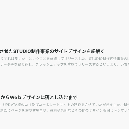
させたSTUDIO制作事業のサイトデザインを紐解く
うすれば良いか」ということを意識してリリースした、STUDIO制作代行事業の
リサーチ等を繰り返し、ブラッシュアップを重ねてリリースするというより、いち
設計からWeｂデザインに落とし込むまで
で、UPDATA様のロゴ及びコーポレートサイトの制作をさせていただきました。制
後新たにページを増やす場合や、資料や名刺などその他のデザインも同じトンマナ