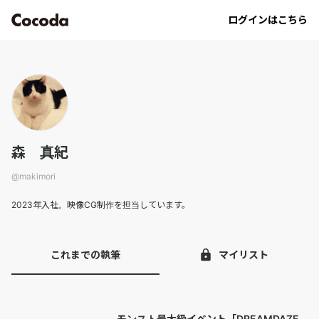
makimori｜Cocoda
ログインはこちら
森 真紀
@
makimori
2023年入社。映像CG制作を担当しています。
これまでの執筆
マイリスト
モンスト最大級イベント「DREAMDAZE