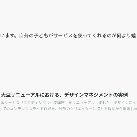
います。自分の子どもがサービスを使ってくれるのが何より嬉
 大型リニューアルにおける、デザインマネジメントの実例
ン学習サービス『スタディサプリ小学講座』をリニューアルしました。デザインに
としてのコンテンツスライド作成を、外部のクリエイターに協力を得ながら推進し
どのようにリニューアルを実現したのか。具体的な課題や、突破した方法を紹介し