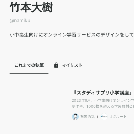
竹本大樹
@
namiku
小中高生向けにオンライン学習サービスのデザインをして
これまでの執筆
マイリスト
『スタディサプリ小学講座』
2023年9月、小学生向けオンライ
制作や、1000枚を超える学習教材
チームとして補う必要がある中で、
石黒勇気
/
リクルート