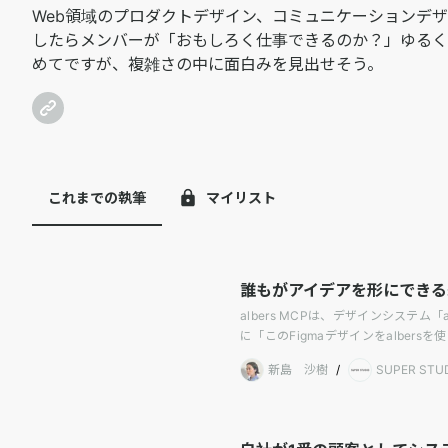
Web領域のプロダクトデザイン、コミュニケーションデザ
したらメンバーが「おもしろく仕事できるのか？」ゆるく考え
めてですが、複雑さの中に面白みを見出せそう。
これまでの執筆
マイリスト
誰もがアイデアを形にできる未
albers MCPは、デザインシステ
に「このFigmaデザインをalber
成果、それらを踏まえて私たちが実
新島 沙樹
/
SUPER STU