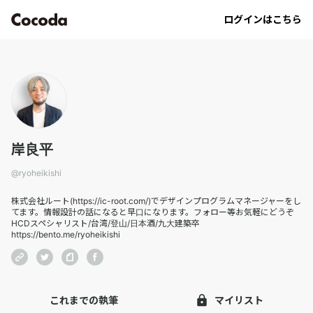
ryoheikishi｜Cocoda
ログインはこちら
岸良平
@
ryoheikishi
株式会社ルート(https://ic-root.com/)でデザインプログラムマネージャーをし
てます。情報設計の話になると早口になります。フォロー等お気軽にどうぞ
HCDスペシャリスト/台湾/登山/日本酒/九大建築卒
https://bento.me/ryoheikishi
これまでの執筆
マイリスト