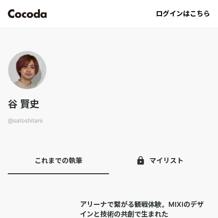
satoshitani｜Cocoda
ログインはこちら
谷 賢史
@
satoshitani
これまでの執筆
マイリスト
アリーナで繋がる観戦体験。MIXIのデザ
インと技術の共創で生まれた