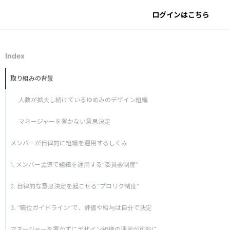
ログインはこちら
Index
取り組みの背景
人数が拡大し続けているゆめみのデザイン組織
マネージャーを置かない意思決定
メンバーが自律的に組織を運用するしくみ
1. メンバー主導で組織を運用する“委員会制度”
2. 自律的な意思決定を起こせる“プロリク制度”
3. “職位ガイドライン”で、評価や給与は自分で決定
マネージャーを置かずにデザイン組織の運用が可能に