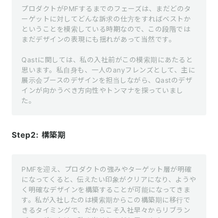
プロダクトがPMFするまでのフェーズは、まだどのタ
ーゲットに対してどんな訴求の仕方をすればベストか
ということを模索している時期なので、この段階では
まだデザインの表現にも揺れがあって当然です。

Qastに関しては、私の入社前がこの模索期にあたると
思います。私自身も、一人のanyフレンズとして、主に
展示会ブースのデザインを担当しながら、Qastのデザ
インが向かうべき方向性やトンマナを探っていまし
た。
Step2: 構築期
PMFを迎え、プロダクトの強みやターゲット層が明確
になってくると、伝えたい印象がクリアになり、ようや
く明確なデザインを構築することが可能になってきま
す。私が入社したのは模索期からこの構築期に移行で
きるタイミングで、だからこそ入社早々からリブラン