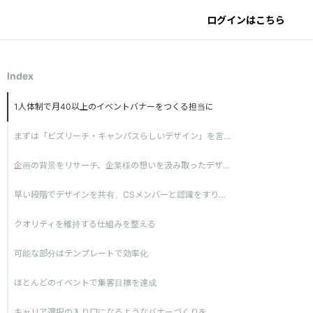
ログインはこちら
Index
1人体制で月40以上のイベントバナーをつくる担当に
まずは「ビズリーチ・キャンパスらしいデザイン」を言語化
企画の背景をリサーチ、企業様の想いを汲み取ったデザインに
早い段階でデザインを共有、CSメンバーと認識をすり合わせながら進める
クオリティを維持する仕組みを整える
可能な部分はテンプレートで効率化
ほとんどのイベントで集客目標を達成
キャリア選択の入り口になるようなバナーづくりを