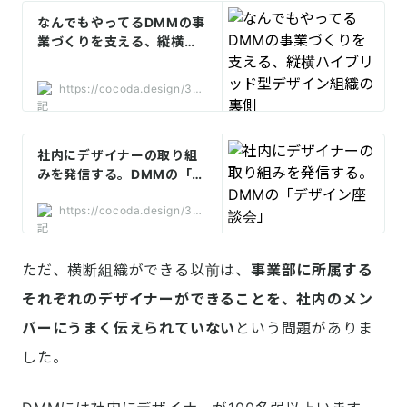
なんでもやってるDMMの事
業づくりを支える、縦横ハ
イブリッド型デザイン組織
の裏側
https://cocoda.design/351
20/p/pc3fa08eabe3b
社内にデザイナーの取り組
みを発信する。DMMの「デ
ザイン座談会」
https://cocoda.design/367
83/p/p2efbbda666e7
ただ、横断組織ができる以前は、
事業部に所属する
それぞれのデザイナーができることを、社内のメン
バーにうまく伝えられていない
という問題がありま
した。