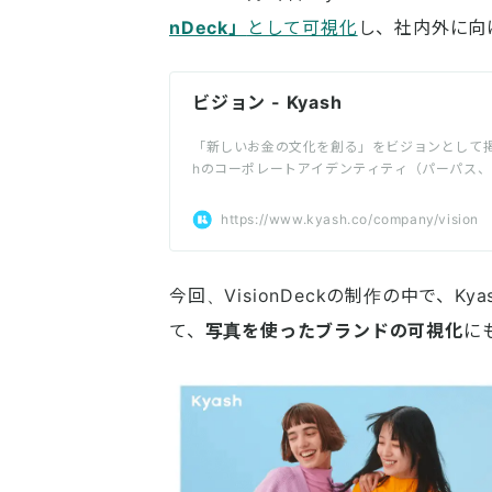
nDeck」
として可視化
し、社内外に向
ビジョン - Kyash
「新しいお金の文化を創る」をビジョンとして掲
hのコーポレートアイデンティティ（パーパス、
ン、ステートメント、ビジョン、ミッション、
掲載しています
https://www.kyash.co/company/vision
今回、VisionDeckの制作の中で、
て、
写真を使ったブランドの可視化
に