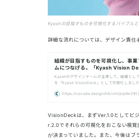
Kyashの目指すものを可視化するバイブルとしての位
詳細な流れについては、デザイン責任
組織が目指すものを可視化し、事業
ムにつなげる。「Kyash Vision D
制作プロセス｜Cocoda
Kyashのデザインチームが主導して、組織とし
を「Kyash VisionDeck」として可視化しま
ンやミッションが人によって捉え方が曖昧にな
https://cocoda.design/hikichi/p/p6e39
ころから、Kyashの目指すものを言語や写真、
よって可視化することで、いわばバイブルのよ
けのドキュメントになることを目指しています
VisionDeckは、まずVer.1.0
r.2.0でそれらの可視化をおこない
が決まっていました。また、今後はブラン