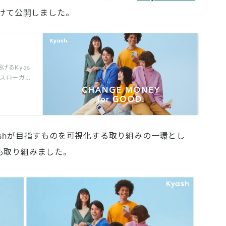
けて公開しました。
げるKyas
スローガ
バリュー）を
Kyashが目指すものを可視化する取り組みの一環とし
も取り組みました。