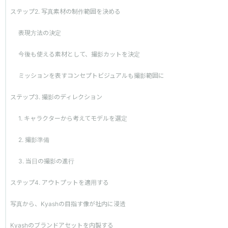
ステップ2. 写真素材の制作範囲を決める
表現方法の決定
今後も使える素材として、撮影カットを決定
ミッションを表すコンセプトビジュアルも撮影範囲に
ステップ3. 撮影のディレクション
1. キャラクターから考えてモデルを選定
2. 撮影準備
3. 当日の撮影の進行
ステップ4. アウトプットを適用する
写真から、Kyashの目指す像が社内に浸透
Kyashのブランドアセットを内製する