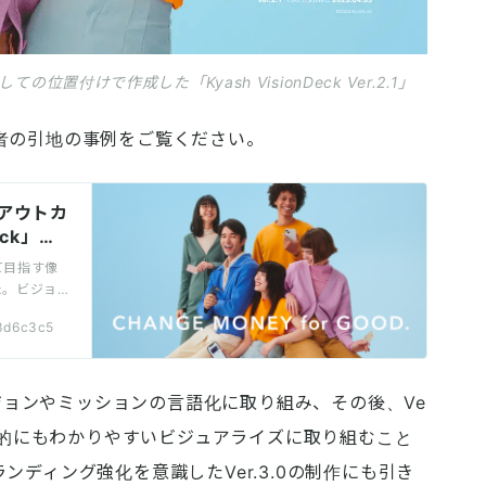
置付けで作成した「Kyash VisionDeck Ver.2.1」
者の引地の事例をご覧ください。
アウトカ
eck」の
て目指す像
した。ビジョ
っていたと
13d6c3c5
イラストに
うな位置付
。
としてビジョンやミッションの言語化に取り組み、その後、Ve
視覚的にもわかりやすいビジュアライズに取り組むこと
ディング強化を意識したVer.3.0の制作にも引き