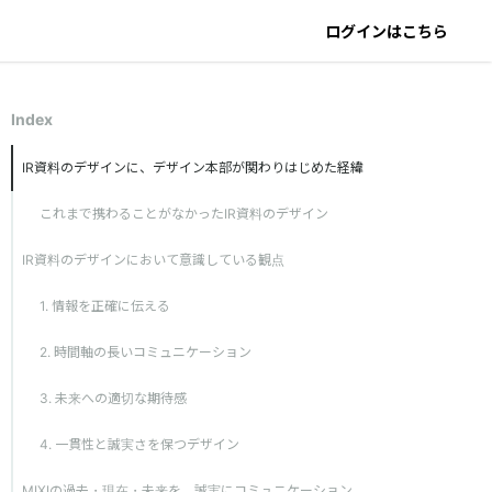
ログインはこちら
Index
IR資料のデザインに、デザイン本部が関わりはじめた経緯
これまで携わることがなかったIR資料のデザイン
IR資料のデザインにおいて意識している観点
1. 情報を正確に伝える
2. 時間軸の長いコミュニケーション
3. 未来への適切な期待感
4. 一貫性と誠実さを保つデザイン
MIXIの過去・現在・未来を、誠実にコミュニケーションし続ける