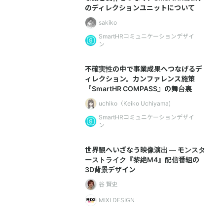
のディレクションユニットについて
sakiko
SmartHRコミュニケーションデザイ
ン
不確実性の中で事業成果へつなげるデ
ィレクション。カンファレンス施策
『SmartHR COMPASS』の舞台裏
uchiko（Keiko Uchiyama)
SmartHRコミュニケーションデザイ
ン
世界観へいざなう映像演出 — モンスタ
ーストライク『黎絶M4』配信番組の
3D背景デザイン
谷 賢史
MIXI DESIGN