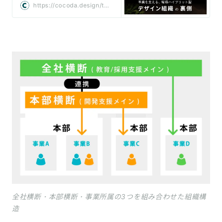
イブリッド型デザイン組織
https://cocoda.design/tak
の裏側｜Cocoda
umasaito/p/pc3fa08eabe
3b
全社横断・本部横断・事業所属の3つを組み合わせた組織構
造