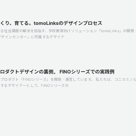
り、育てる。tomoLinksのデザインプロセス
社会課題の解決を目指す、学校教育向けソリューション「tomoLinks」の開
デザインセンター」に所属するデザイナ
ロダクトデザインの裏側。 FINOシリーズでの実践例
プロダクト「FINOシリーズ」を開発・運営しています。 私たちは、コニカミノ
するデザイナーとして、FINOシリーズの