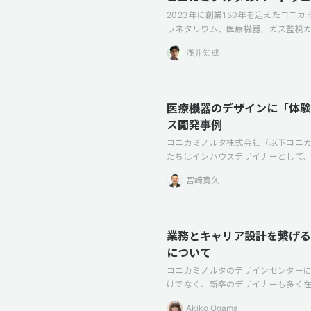
2023年に創業150年を迎えたコニ
ラネタリウム、医療機器、ガス監視
浅井知成
医療機器のデザインに「体験」
ス開発事例
コニカミノルタ株式会社（以下コニカ
たちはインハウスデザイナーとして
宮﨑寛久
業務とキャリア設計を繋げる
について
コニカミノルタのデザインセンターに
けでなく、新卒のデザイナーも多く在
Akiko Ogama