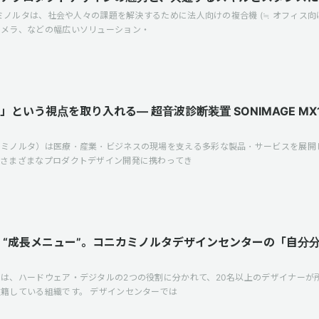
カミノルタは、社会や人々の課題を解決するために法人向けの複合機 (≒ オフィス向
カメラ、などの幅広いソリューション・
という視点を取り入れる— 超音波診断装置 SONIMAGE MX
ミノルタ）は医療・産業・ビジネスの現場を支える多彩な製品・サービスを展開し
、さまざまなプロダクトデザイン開発に携わってき
 “成長メニュー”。コニカミノルタデザインセンターの「自分
は、ハードウェア・デジタルの2つの役割に分かれて、20名以上のデザイナーが
籍している組織です。 デザインセンターでは