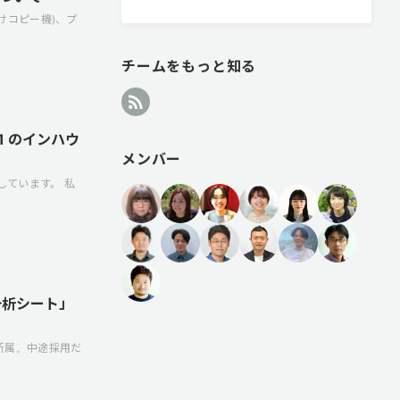
けコピー機)、プ
チームをもっと知る
1 のインハウ
メンバー
ています。 私
分析シート」
所属。中途採用だ